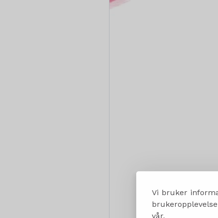
Vi bruker informa
brukeropplevelsen
vår.