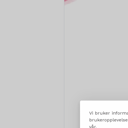
Vi bruker informa
brukeropplevelsen
vår.