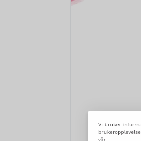
Vi bruker informa
brukeropplevelsen
vår.