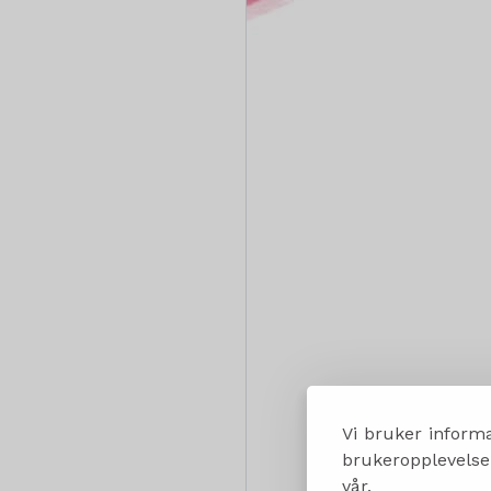
Vi bruker informa
brukeropplevelsen
vår.