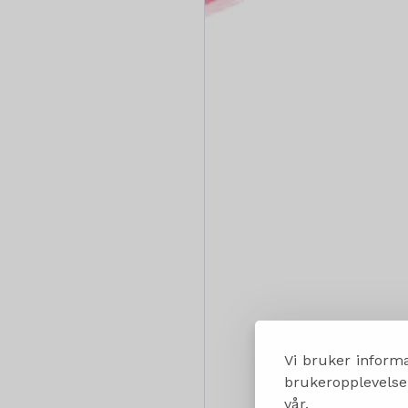
Vi bruker informa
brukeropplevelsen
vår.