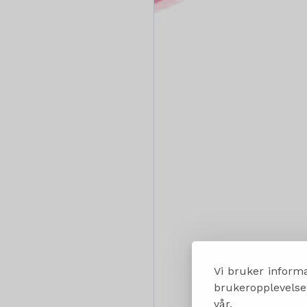
Vi bruker informa
brukeropplevelsen
vår.