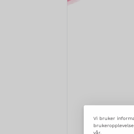
Vi bruker informa
brukeropplevelsen
vår.