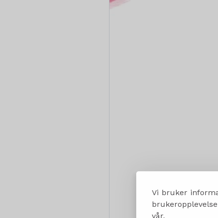
Vi bruker informa
brukeropplevelsen
vår.