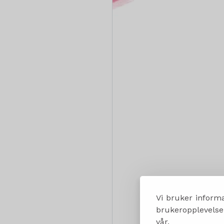
Vi bruker informa
brukeropplevelsen
vår.