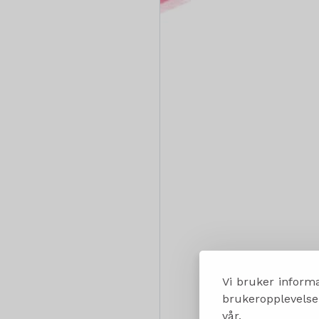
Vi bruker informa
brukeropplevelsen
vår.