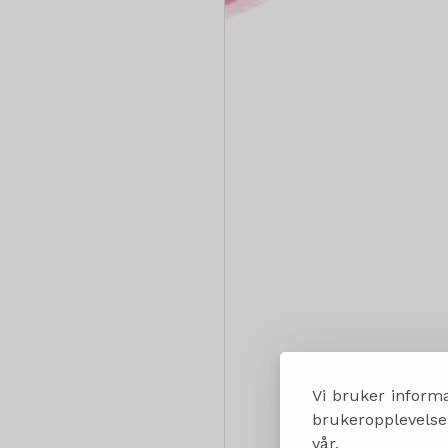
Vi bruker informa
brukeropplevelsen
vår.