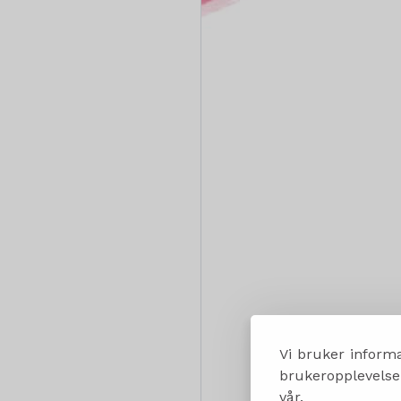
Vi bruker informa
brukeropplevelsen
vår.