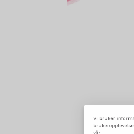
Vi bruker informa
brukeropplevelsen
vår.