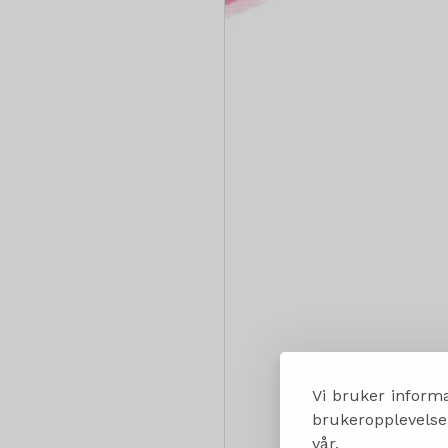
Vi bruker informa
brukeropplevelsen
vår.