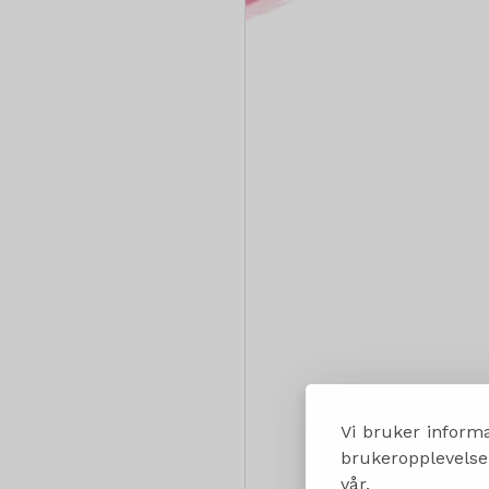
Vi bruker informa
brukeropplevelsen
vår.