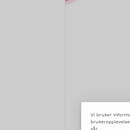
Vi bruker informa
brukeropplevelsen
vår.