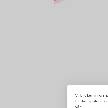
Vi bruker informa
brukeropplevelsen
vår.