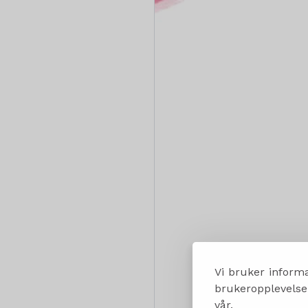
Vi bruker informa
brukeropplevelsen
vår.