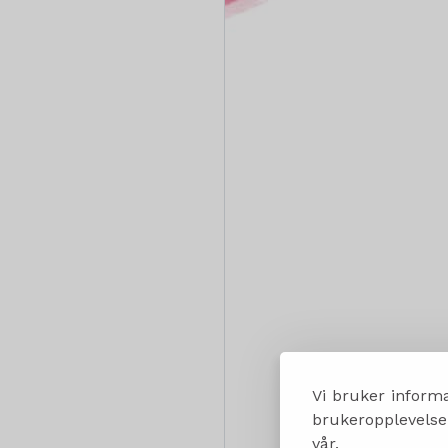
Vi bruker informa
brukeropplevelsen
vår.