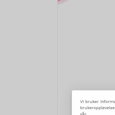
Vi bruker informa
brukeropplevelsen
vår.