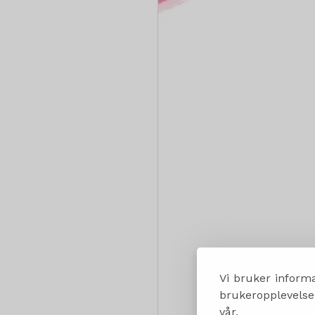
Vi bruker informa
brukeropplevelsen
vår.