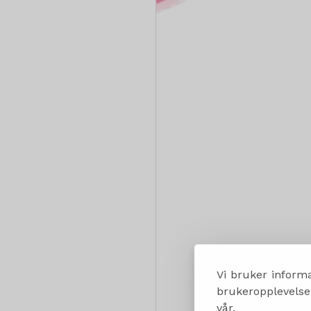
Vi bruker informa
brukeropplevelsen
vår.