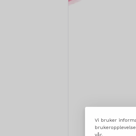
Vi bruker informa
brukeropplevelsen
vår.