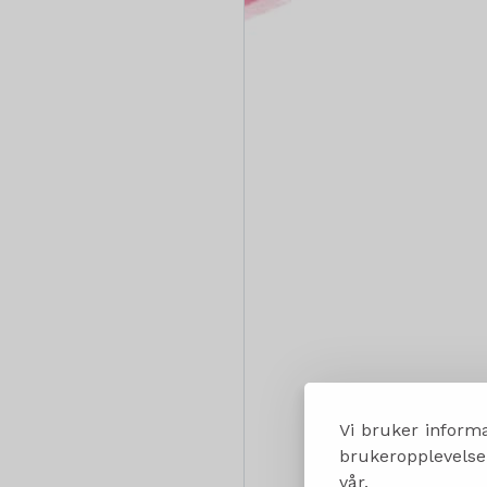
Vi bruker informa
brukeropplevelsen
vår.