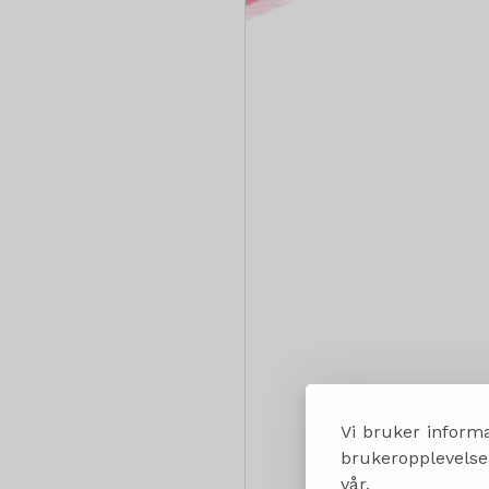
Vi bruker informa
brukeropplevelsen
vår.