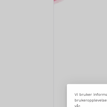
Vi bruker informa
brukeropplevelsen
vår.