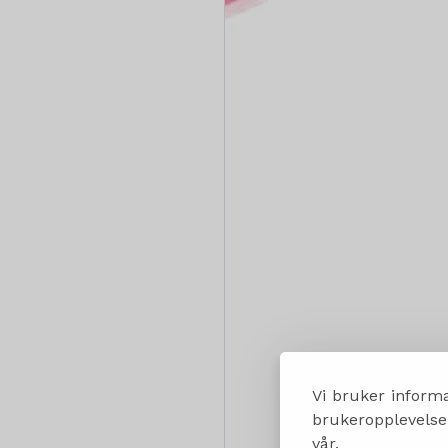
Vi bruker informa
brukeropplevelsen
vår.