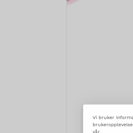
Vi bruker informa
brukeropplevelsen
vår.