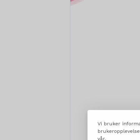
Vi bruker informa
brukeropplevelsen
vår.