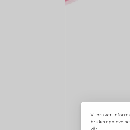
Vi bruker informa
brukeropplevelsen
vår.