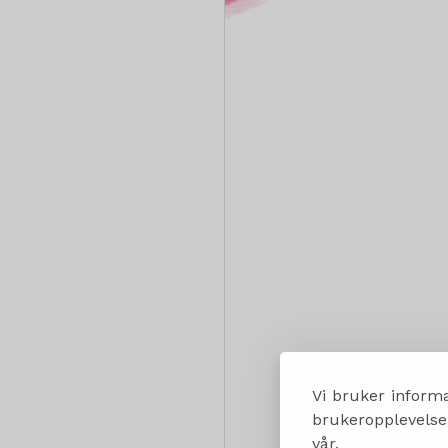
Vi bruker informa
brukeropplevelsen
vår.