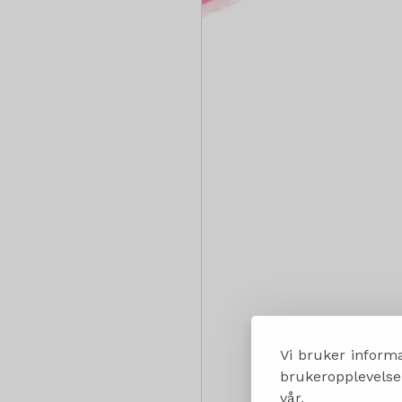
Vi bruker informa
brukeropplevelsen
vår.