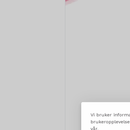
Vi bruker informa
brukeropplevelsen
vår.