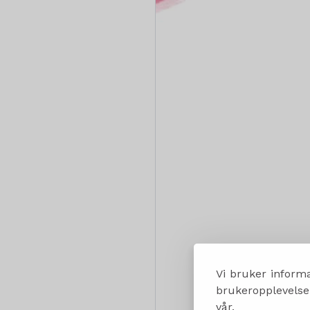
Vi bruker informa
brukeropplevelsen
vår.