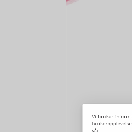
Vi bruker informa
brukeropplevelsen
vår.