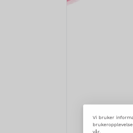
Vi bruker informa
brukeropplevelsen
vår.