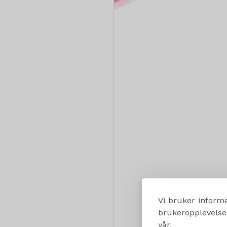
Vi bruker informa
brukeropplevelsen
vår.