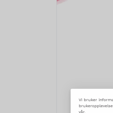
Vi bruker informa
brukeropplevelsen
vår.