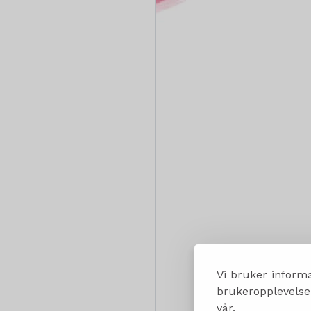
Vi bruker informa
brukeropplevelsen
vår.