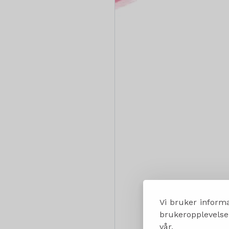
Vi bruker informa
brukeropplevelsen
vår.