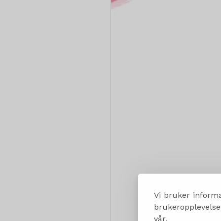
Vi bruker informa
brukeropplevelsen
vår.