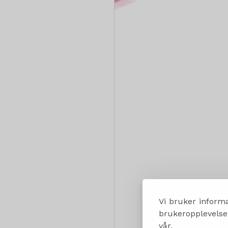
Vi bruker informa
brukeropplevelsen
vår.