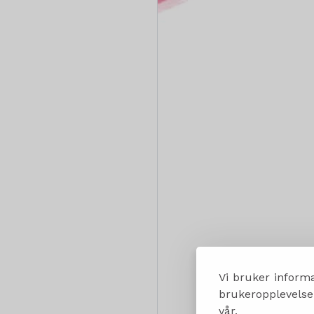
Vi bruker informa
brukeropplevelsen
vår.