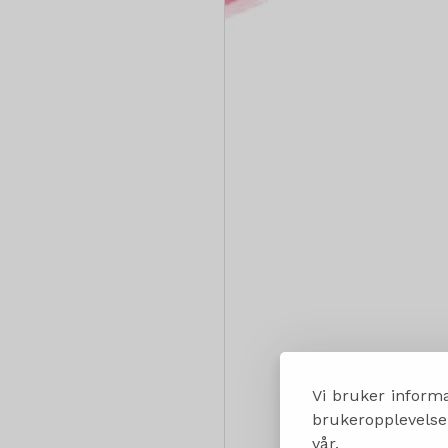
Vi bruker informa
brukeropplevelsen
vår.