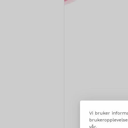
Vi bruker informa
brukeropplevelsen
vår.